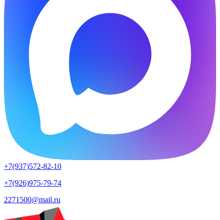
+7(937)572-82-10
+7(926)975-79-74
2271500@mail.ru