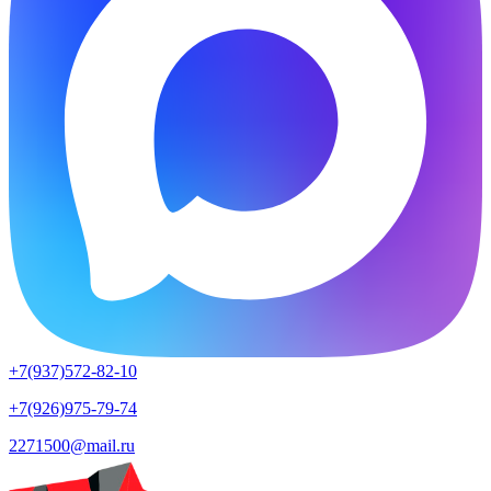
+7(937)572-82-10
+7(926)975-79-74
2271500@mail.ru